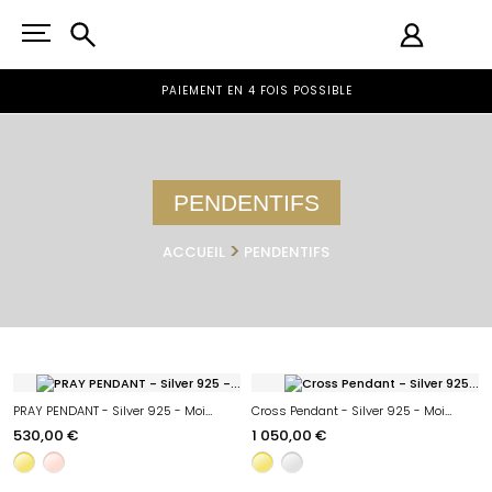
CRÉATEUR DE BIJOUX
SUR MESURE
LIVRAISON RAPIDE
EN FRANCE & EN EUROPE
PAIEMENT EN 4 FOIS POSSIBLE
PENDENTIFS
ACCUEIL
PENDENTIFS
PRAY PENDANT - Silver 925 - Moissanite
Cross Pendant - Silver 925 - Moissanite
530,00 €
1 050,00 €